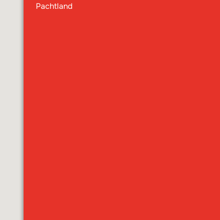
Roggwiilerwiese
Pachtland
Wald