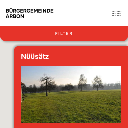
BÜRGERGEMEINDE
ARBON
FILTER
Liegenschaften
Nüüsätz
Baurechtsland
Pachtland
Arberhang
Frohsinn
Langägete
Niederfeld
Nüüsätz