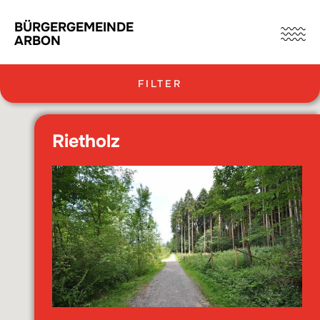
BÜRGERGEMEINDE
ARBON
FILTER
Liegenschaften
Rietholz
Baurechtsland
Pachtland
Wald
Ettenberg
Oberholz
Oberholz
Rietholz